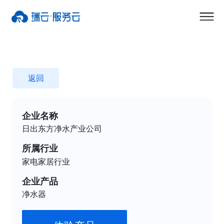
返回
企业名称
日出东方净水产业公司
所属行业
家电家居行业
企业产品
净水器