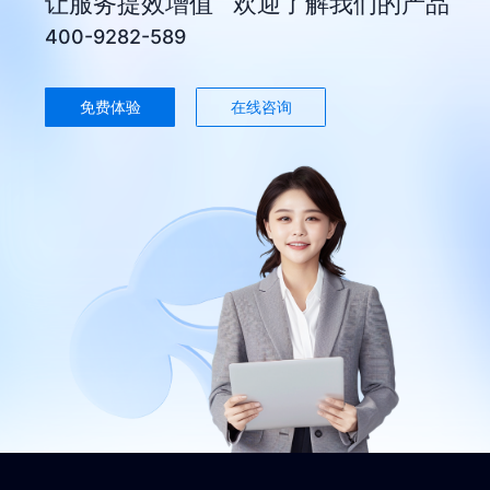
让服务提效增值 欢迎了解我们的产品
400-9282-589
免费体验
在线咨询