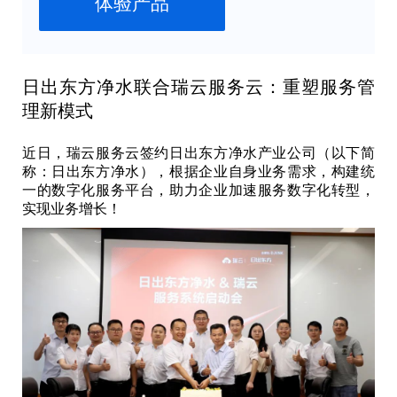
体验产品
日出东方净水联合瑞云服务云：重塑服务管
理新模式
近日，瑞云服务云签约日出东方净水产业公司（以下简
称：日出东方净水），根据企业自身业务需求，构建统
一的数字化服务平台，助力企业加速服务数字化转型，
实现业务增长！