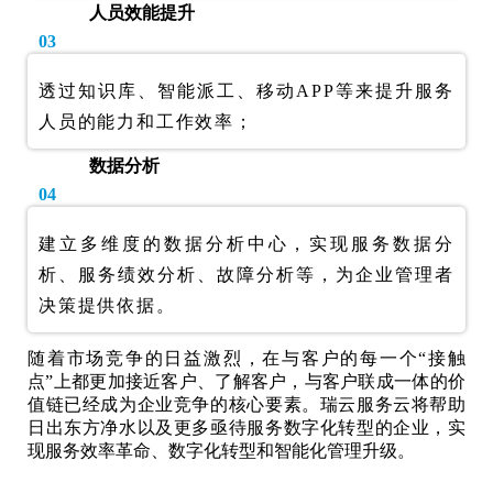
人员效能提升
0
3
透过知识库、智能派工、移动APP等来提升服务
人员的能力和工作效率；
数据分析
0
4
建立多维度的数据分析中心，实现服务数据分
析、服务绩效分析、故障分析等，为企业管理者
决策提供依据。
随着市场竞争的日益激烈，在与客户的每一个“接触
点”上都更加接近客户、了解客户，与客户联成一体的价
值链已经成为企业竞争的核心要素。瑞云服务云将帮助
日出东方净水以及更多亟待服务数字化转型的企业，实
现服务效率革命、数字化转型和智能化管理升级。