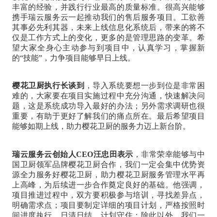
丰富的经验，并践行行业最高的质量标准。很高兴能够
携手瑞云服务云一起推动我们的售后服务项目。工欲善
其事必先利其器，未来上线信息化系统后，带来的将不
仅是工作方式上的变化，更多的是管理思路的变革。希
望大家全身心主动参与到项目中，认真学习，掌握新
的“技能”，力争项目能够早日上线。
樱花卫厨执行长谈到
，导入系统要想一步到位是非常困
难的，大家要在项目实施过程中充分沟通，快速解决问
题，这是系统成功导入最好的办法；另外需求调研也很
重要，有助于更好了解我们的痛点所在。最后希望项目
能够如期上线，助力樱花卫厨的服务力迈上新台阶。
瑞云服务云创始人CEO汪忠田表示
，非常荣幸能够与中
国卫厨领军品牌樱花卫厨合作，我们一定会集中优势资
源全力服务好樱花卫厨，助力樱花卫厨服务管理水平再
上高峰，为后续进一步合作奠定良好的基础。他强调，
项目推进过程中，双方要积极参与培训，寻找差异点，
明确需求点；项目要制定详细的项目计划，严格按照时
间进度执行，日清日结，计划守住；除此以外，我们一