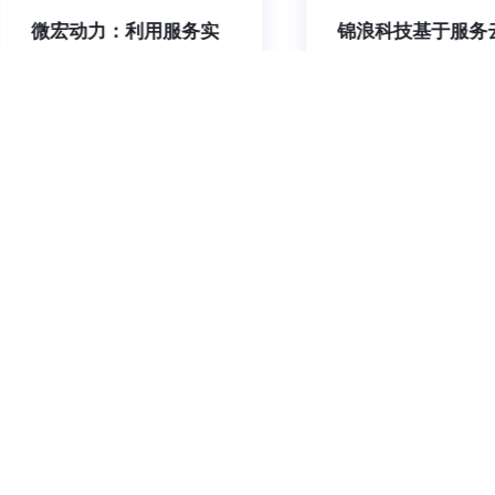
微宏动力：利用服务实
锦浪科技基于服务
现“快充电. 长寿命. 高安
能化服务管理平台
全”
高服务效率和客户
让服