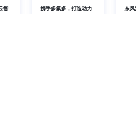
云智
携手多氟多，打造动力
东风
，提
电池数字化售后服务管
力，
体验
理平台
力
务提效增值 欢迎了解我们
400-9282-589