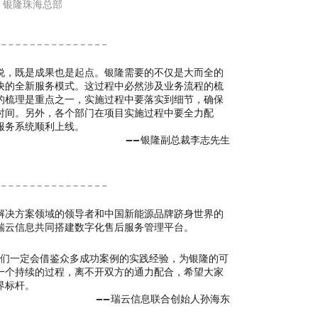
银隆珠海总部
说，既是成果也是起点。银隆需要的不仅是大而全的
快的全新服务模式。这过程中必然涉及业务流程的梳
的梳理是重点之一，实施过程中要落实到细节，确保
时间。另外，各个部门在项目实施过程中要全力配
服务系统顺利上线。
—
—
银隆副总裁李志先生
解决方案领域的领导者和中国新能源品牌跻身世界的
瑞云信息共同搭建数字化售后服务管理平台。
我们一定会借鉴众多成功案例的实践经验，为银隆的可
一个持续的过程，离不开双方的通力配合，希望大家
界标杆。
—
—
瑞云信息联合创始人孙海东