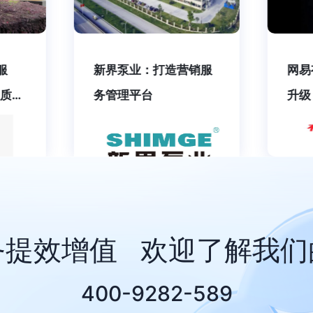
销服
网易有道：服务数字化
美宜
升级，赋能智能硬件市
务制
场的“突围之道”
务提效增值 欢迎了解我们
400-9282-589